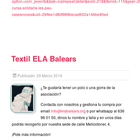
option=com_jevents&task=icalrepeat.detail&evid=218&Itemid=115&year=
cursa-solidaria-ies-pau-
casesnoves&uid=26ffee1d8df989becad602a146be90ed
Textil ELA Balears
Publicado: 29 Marzo 2019
¿Te gustaría tener un polo o una gorra de la
asociación?
Contacta con nosotros y gestiona tu compra por
email
info@elabalears.org
o por whatsapp al 636
96 01 50, dinos tu nombre y talla y en unos días
podrás recogerlo por nuestra sede de calle Melicotoner, 4.
¡Pide más información!