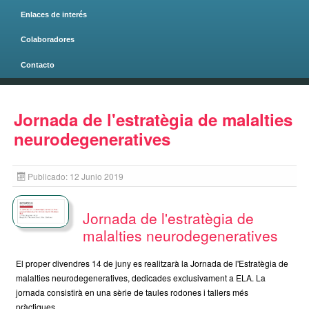
Enlaces de interés
Colaboradores
Contacto
Página principal
Jornada de l'estratègia de malalties
neurodegeneratives
Publicado: 12 Junio 2019
Jornada de l'estratègia de
malalties neurodegeneratives
El proper divendres 14 de juny es realitzarà la Jornada de l'Estratègia de
malalties neurodegeneratives, dedicades exclusivament a ELA. La
jornada consistirà en una sèrie de taules rodones i tallers més
pràctiques.