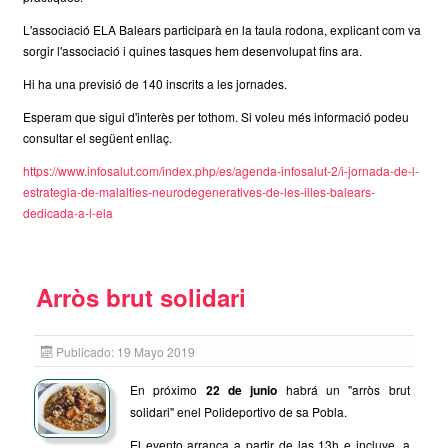
L'associació ELA Balears participarà en la taula rodona, explicant com va
sorgir l'associació i quines tasques hem desenvolupat fins ara.
Hi ha una previsió de 140 inscrits a les jornades.
Esperam que sigui d'interès per tothom. Si voleu més informació podeu
consultar el següent enllaç.
https://www.infosalut.com/index.php/es/agenda-infosalut-2/i-jornada-de-l-
estrategia-de-malalties-neurodegeneratives-de-les-illes-balears-
dedicada-a-l-ela
Arròs brut solidari
Publicado: 19 Mayo 2019
En próximo
22 de junio
habrá un "arròs brut
solidari" enel Polideportivo de sa Pobla.
El evento arranca a partir de las 13h e incluye, a