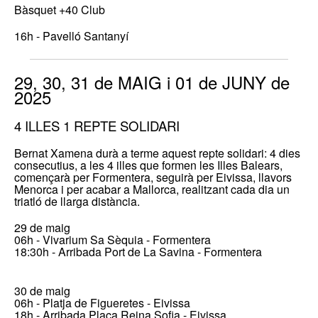
Bàsquet +40 Club
16h - Pavelló Santanyí
29, 30, 31 de MAIG i 01 de JUNY de
2025
4 ILLES 1 REPTE SOLIDARI
Bernat Xamena durà a terme aquest repte solidari: 4 dies
consecutius, a les 4 illes que formen les Illes Balears,
començarà per Formentera, seguirà per Eivissa, llavors
Menorca i per acabar a Mallorca, realitzant cada dia un
triatló de llarga distància.
29 de maig
06h - Vivarium Sa Sèquia - Formentera
18:30h - Arribada Port de La Savina - Formentera
30 de maig
06h - Platja de Figueretes - Eivissa
18h - Arribada Plaça Reina Sofia - Eivissa