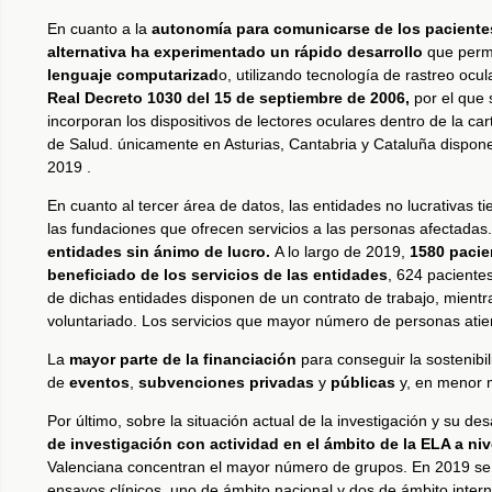
En cuanto a la
autonomía para comunicarse de los pacientes
alternativa ha experimentado un rápido desarrollo
que perm
lenguaje computarizad
o, utilizando tecnología de rastreo ocu
Real Decreto 1030 del 15 de septiembre de 2006,
por el que 
incorporan los dispositivos de lectores oculares dentro de la c
de Salud. únicamente en Asturias, Cantabria y Cataluña dispone
2019 .
En cuanto al tercer área de datos, las entidades no lucrativas t
las fundaciones que ofrecen servicios a las personas afectadas.
entidades sin ánimo de lucro.
A lo largo de 2019,
1580 pacie
beneficiado de los servicios de las entidades
, 624 paciente
de dichas entidades disponen de un contrato de trabajo, mient
voluntariado. Los servicios que mayor número de personas atien
La
mayor parte de la financiación
para conseguir la sostenib
de
eventos
,
subvenciones privadas
y
públicas
y, en menor m
Por último, sobre la situación actual de la investigación y su des
de investigación con actividad en el ámbito de la ELA a niv
Valenciana concentran el mayor número de grupos. En 2019 se
ensayos clínicos, uno de ámbito nacional y dos de ámbito intern