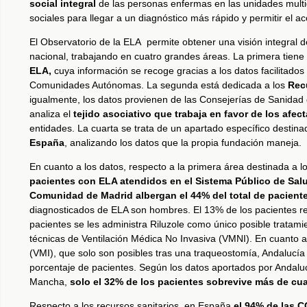
social integral
de las personas enfermas en las unidades multid
sociales para llegar a un diagnóstico más rápido y permitir el a
El Observatorio de la ELA permite obtener una visión integral de
nacional, trabajando en cuatro grandes áreas. La primera tiene
ELA,
cuya información se recoge gracias a los datos facilitados
Comunidades Autónomas. La segunda está dedicada a los
Rec
igualmente, los datos provienen de las Consejerías de Sanida
analiza el
tejido asociativo que trabaja en favor de los afe
entidades. La cuarta se trata de un apartado específico destina
España
, analizando los datos que la propia fundación maneja.
En cuanto a los datos, respecto a la primera área destinada a l
pacientes con ELA atendidos en el Sistema Público de Salu
Comunidad de Madrid albergan el 44% del total de pacient
diagnosticados de ELA son hombres. El 13% de los pacientes reg
pacientes se les administra Riluzole como único posible tratam
técnicas de Ventilación Médica No Invasiva (VMNI). En cuanto a
(VMI), que solo son posibles tras una traqueostomía, Andalucí
porcentaje de pacientes. Según los datos aportados por Andalucí
Mancha,
solo el 32% de los pacientes sobrevive más de cuat
Respecto a los recursos sanitarios, en España
el 94% de las 