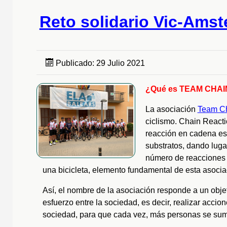
Reto solidario Vic-Ams
Publicado: 29 Julio 2021
¿Qué es TEAM CHA
La asociaci
ó
n
Team Ch
ciclismo.
Chain Reacti
reacci
ó
n en cadena es
substratos, dando luga
n
ú
mero de reacciones a
una bicicleta, elemento fundamental de esta asocia
As
í
, el nombre de la asociaci
ó
n responde a un objet
esfuerzo entre la sociedad, es decir, realizar accio
sociedad, para que cada vez, m
á
s personas se sum