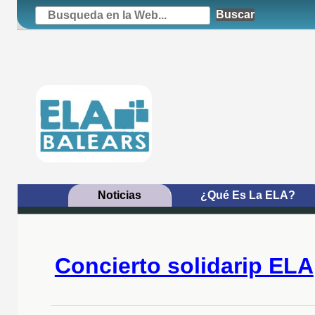
Ruta de acceso
Buscar...
Buscar
Menú principal
Noticias
¿Qué Es La ELA?
Recursos adicionales (col
Página principal
Concierto solidarip ELA