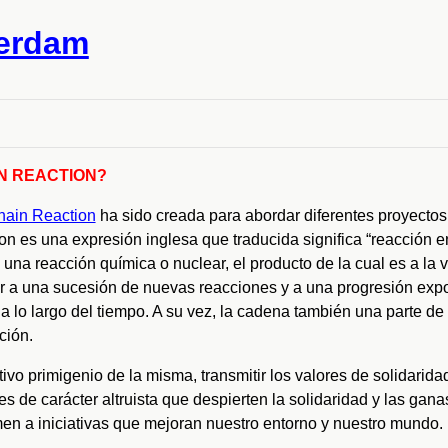
terdam
IN REACTION?
ain Reaction
ha sido creada para abordar diferentes proyectos 
on
es una expresi
ó
n inglesa que traducida significa
“
reacci
ó
n e
 una reacci
ó
n qu
í
mica o nuclear, el producto de la
c
ual es a la 
r a una sucesi
ó
n de nuevas reacciones y a una progresi
ó
n exp
 lo largo del tiempo. A su vez, la cadena tambi
é
n una parte de 
ci
ó
n.
ivo primigenio de la misma, transmitir los valores de solidarid
nes de car
á
cter altruista que despierten la solidaridad y las gana
en a iniciativas que mejoran nuestro entorno y nuestro mundo.