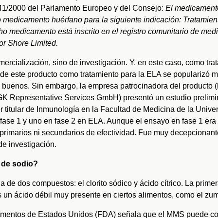
41/2000 del Parlamento Europeo y del Consejo:
El medicamento
medicamento huérfano para la siguiente indicación: Tratamient
icho medicamento está inscrito en el registro comunitario de me
or Shore Limited.
ercialización, sino de investigación. Y, en este caso, como tra
o de este producto como tratamiento para la ELA se popularizó 
a buenos. Sin embargo, la empresa patrocinadora del producto (
FGK Representative Services GmbH) presentó un estudio prelimin
or titular de Inmunología en la Facultad de Medicina de la Unive
fase 1 y uno en fase 2 en ELA. Aunque el ensayo en fase 1 era 
 primarios ni secundarios de efectividad. Fue muy decepcionan
e investigación.
o de sodio?
de dos compuestos: el clorito sódico y ácido cítrico. La primer
 un ácido débil muy presente en ciertos alimentos, como el zu
camentos de Estados Unidos (FDA) señala que el MMS puede co