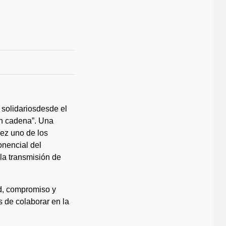
solidario
s
desde el
n cadena
”
. Una
vez uno de los
onencial del
la transmisi
ó
n de
ad, compromiso y
s de colaborar en la