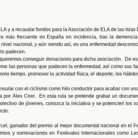
ELA y a recaudar fondos para la Asociación de ELA de las Islas 
va más frecuente en España en incidencia, tras la demencia
 nivel nacional, y aún siendo así, es una enfermedad desconoc
 lo padecen.
mo queremos conseguir donaciones para dicha asociación. De e
como las personas que padecen la enfermedad, así como sus fa
 mismo tiempo, promover la actividad física, el deporte, los hábit
 insular con el ciclismo como hilo conductor para acabar con una
 por Àlex Cirer. En esta ruta se pretende grabar un document
olectivo de jóvenes, conozca la iniciativa y se potencien los v
cto.
cel, ganador del premio al mejor documental nacional en el Fes
emios y nominaciones en Festivales Internacionales como L