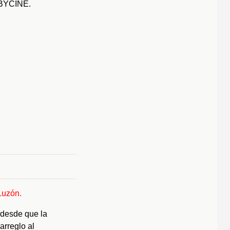
 ABYCINE.
Luzón.
 desde que la
rreglo al