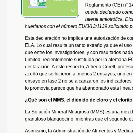
Reglamento (CE) n° 1
queda declarado como 
lateral amiotrófica. D
huérfanos con el número EU/3/13/1139 solicitado p
Esta declaración no implica una autorización de com
ELA. Lo cual resulta un tanto extraño ya que el us
que entre los investigadores, y con resultados nad
Limited, recientemente sustituida por la alemana 
declaración. A este respecto, Alfredo Corell, profes
acuñó que se hicieron al menos 2 ensayos, uno en 
ensayo en fase 2 no se alcanzaron los indicadores
lo promovía parece que ha abandonado esta línea d
¿Qué son el MMS, el dióxido de cloro y el clorit
La Solución Mineral Milagrosa (MMS) es una mezcla 
granuloso blanquecino, mientras que el segundo es
Asimismo, la Administración de Alimentos y Medi