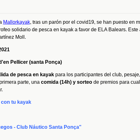
ca
Mallorkayak
, tras un parón por el covid19, se han puesto en 
rofeo solidario de pesca en kayak a favor de ELA Balears. Este
rtínez Moll.
2021
d'en Pellicer (santa Ponça)
lida de pesca en kayak
para los participantes del club, pesaje,
 primera parte, una
comida (14h) y sorteo
de premios para cual
r.
 con tu kayak
uegos - Club Náutico Santa Ponça"