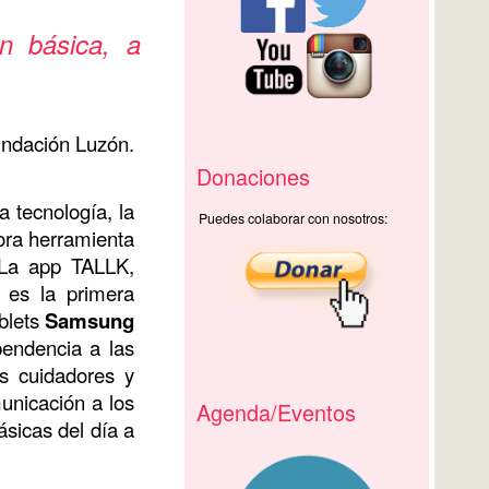
n básica, a
undación Luzón.
Donaciones
 tecnología, la
Puedes colaborar con nosotros:
ora herramienta
 La app TALLK,
, es la primera
blets
Samsung
endencia a las
s cuidadores y
municación a los
Agenda/Eventos
sicas del día a