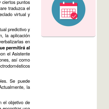
y ciertos puntos
ware traduzca el
clado virtual y
ual predictivo y
, la aplicación
erbalizarlas en
ue permitirá al
con el Asistente
ciones, así como
lectrodomésticos
bles. Se puede
ctualmente, la
n el objetivo de
ra encontrar una