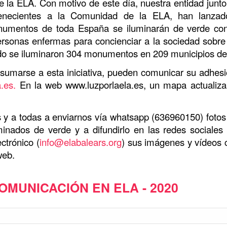
de la ELA. Con motivo de este día, nuestra entidad junt
rtenecientes a la Comunidad de la ELA, han lanza
onumentos de toda España se iluminarán de verde con
personas enfermas para concienciar a la sociedad sobre 
sado se iluminaron 304 monumentos en 209 municipios d
sumarse a esta iniciativa, pueden comunicar su adhes
a.es
.
En la web www.luzporlaela.es, un mapa actualiza
s y a todas a enviarnos vía whatsapp (636960150) fotos 
nados de verde y a difundirlo en las redes sociales
ctrónico (
info@elabalears.org
) sus imágenes y vídeos c
web.
MUNICACIÓN EN ELA - 2020