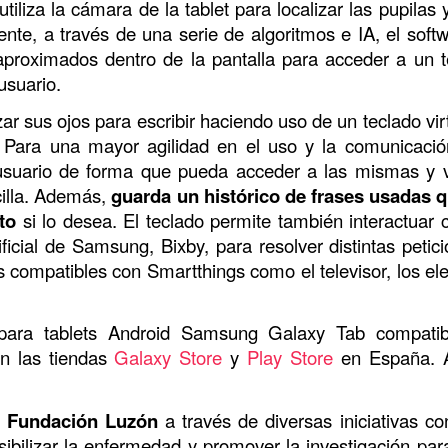
iliza la cámara de la tablet para localizar las pupilas 
mente, a través de una serie de algoritmos e IA, el soft
roximados dentro de la pantalla para acceder a un te
 usuario.
ar sus ojos para escribir haciendo uso de un teclado virt
 Para una mayor agilidad en el uso y la comunicación
 usuario de forma que pueda acceder a las mismas y v
illa. Además,
guarda un histórico de frases usadas q
nto
si lo desea. El teclado permite también interactuar 
ificial de Samsung, Bixby, para resolver distintas peti
os compatibles con Smartthings como el televisor, los e
 para tablets Android Samsung Galaxy Tab compati
en las tiendas
Galaxy Store
y
Play Store
en España. A
a Fundación Luzón
a través de diversas iniciativas co
isibilizar la enfermedad y promover la investigación pa