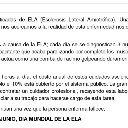
cadas de ELA (Esclerosis Lateral Amiotrófica). Una
 si nos acercamos a la realidad de esta enfermedad nos
s a causa de la ELA; cada día se se diagnostican 3 n
pacitante que acaba paralizando por completo los músc
ue actúa como una bomba de racimo golpeando durament
oras al día, el coste anual de estos cuidados ascien
olo el 10% está cubierto por el sistema público. La gra
ontratar un cuidador profesional, recayendo esta labor
nciar a su trabajo para hacerse cargo de esta tarea.
tinúan una vez que la persona enferma fallece.
 JUNIO, DIA MUNDIAL DE LA ELA