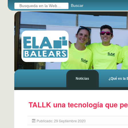
Ruta de acceso
Buscar...
Buscar
Menú principal
Noticias
¿Qué es la
Recursos adicionales (columna d
Página principal
TALLK una tecnología que pe
Publicado: 29 Septiembre 2020