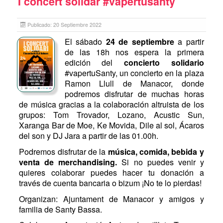
I concert solidar #vapertusanty
Publicado: 20 Septiembre 2022
El sábado
24 de septiembre
a partir
de las 18h nos espera la primera
edición del
concierto solidario
#vapertuSanty, un concierto en la plaza
Ramon Llull de Manacor, donde
podremos disfrutar de muchas horas
de música gracias a la colaboración altruista de los
grupos: Tom Trovador, Lozano, Acustic Sun,
Xaranga Bar de Moe, Ke Movida, Dile al sol, Ácaros
del son y DJ Jara a partir de las 01.00h.
Podremos disfrutar de la
música, comida, bebida y
venta de merchandising.
Si no puedes venir y
quieres colaborar puedes hacer tu donación a
través de cuenta bancaria o bizum ¡No te lo pierdas!
Organizan: Ajuntament de Manacor y amigos y
familia de Santy Bassa.