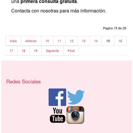
una
primera consulta gratuita
.
Contacta con nosotras para más información.
Página 15 de 29
Inicio
Anterior
10
11
12
13
14
15
16
17
18
19
Siguiente
Final
Recursos adicionales (columna derecha)
Redes Sociales