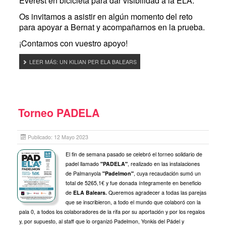
Everest en bicicleta para dar visibilidad a la ELA.
Os invitamos a asistir en algún momento del reto
para apoyar a Bernat y acompañarnos en la prueba.
¡Contamos con vuestro apoyo!
LEER MÁS: UN KILIAN PER ELA BALEARS
Torneo PADELA
Publicado: 12 Mayo 2023
El fin de semana pasado se celebró el torneo solidario de
padel llamado
"PADELA"
, realizado en las instalaciones
de Palmanyola
"Padelmon"
, cuya recaudación sumó un
total de 5265,1€ y fue donada íntegramente en beneficio
de
ELA Balears.
Queremos agradecer a todas las parejas
que se inscribieron, a todo el mundo que colaboró con la
pala 0, a todos los colaboradores de la rifa por su aportación y por los regalos
y, por supuesto, al staff que lo organizó Padelmon, Yonkis del Pádel y