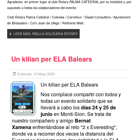
Agradecer, en primer lugar al club Rotary PALMA CATEDRAL por su iniciativa y, por
supuesto a todos los colaboradores del evento:
Club Rotary Palma Catedral / Colevisa / Carrefour / Disset Consultors / Ajuntament
de Binissalem / Ca’n Joan de s’Aigo / Refineria Web
LEER MÁS: PAELLA SOLIDARIA ROTARY
Un kilian per ELA Balears
Publicado: 16 Mayo 2023
Un kilian per ELA Balears
Nos complace compartir con todos y
todas un evento solidario que se
llevará a cabo los
días 24 y 25 de
junio
en Monti-Sion. Se trata de
nuestro compañero y amigo
Bernat
Xamena
enfrentándose al reto "2 x Everesting",
donde va a recorrer dos veces la distancia del