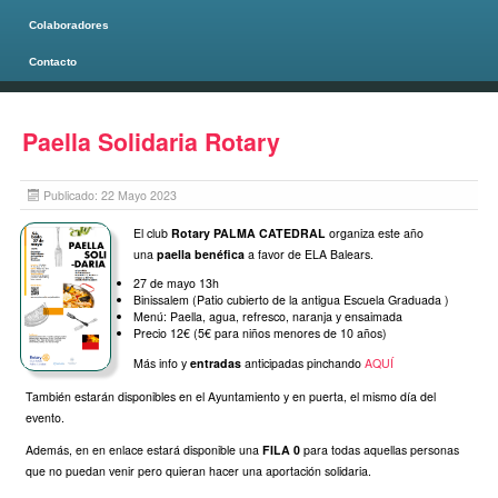
Colaboradores
Contacto
Página principal
Paella Solidaria Rotary
Publicado: 22 Mayo 2023
El club
Rotary PALMA CATEDRAL
organiza este año
una
paella benéfica
a favor de ELA Balears.
27 de mayo 13h
Binissalem (Patio cubierto de la antigua Escuela Graduada )
Menú: Paella, agua, refresco, naranja y ensaimada
Precio 12€ (5€ para niños menores de 10 años)
Más info y
entradas
anticipadas pinchando
AQUÍ
También estarán disponibles en el Ayuntamiento y en puerta, el mismo día del
evento.
Además, en en enlace estará disponible una
FILA 0
para todas aquellas personas
que no puedan venir pero quieran hacer una aportación solidaria.