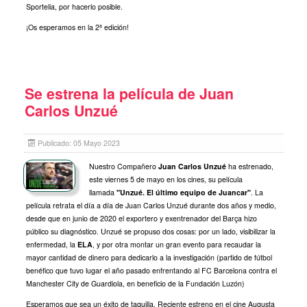
Sportelia, por hacerlo posible.
¡Os esperamos en la 2ª edición!
Se estrena la película de Juan
Carlos Unzué
Publicado: 05 Mayo 2023
Nuestro Compañero
Juan Carlos Unzué
ha estrenado,
este viernes 5 de mayo en los cines, su película
llamada
"Unzué. El último equipo de Juancar"
. La
película retrata el día a día de Juan Carlos Unzué durante dos años y medio,
desde que en junio de 2020 el exportero y exentrenador del Barça hizo
público su diagnóstico. Unzué se propuso dos cosas: por un lado, visibilizar la
enfermedad, la
ELA
, y por otra montar un gran evento para recaudar la
mayor cantidad de dinero para dedicarlo a la investigación (partido de fútbol
benéfico que tuvo lugar el año pasado enfrentando al FC Barcelona contra el
Manchester City de Guardiola, en beneficio de la Fundación Luzón)
Esperamos que sea un éxito de taquilla. Reciente estreno en el cine Augusta