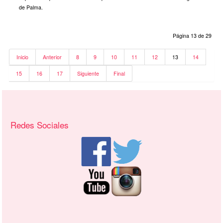
de Palma.
Página 13 de 29
Inicio
Anterior
8
9
10
11
12
13
14
15
16
17
Siguiente
Final
Recursos adicionales (columna derecha)
Redes Sociales