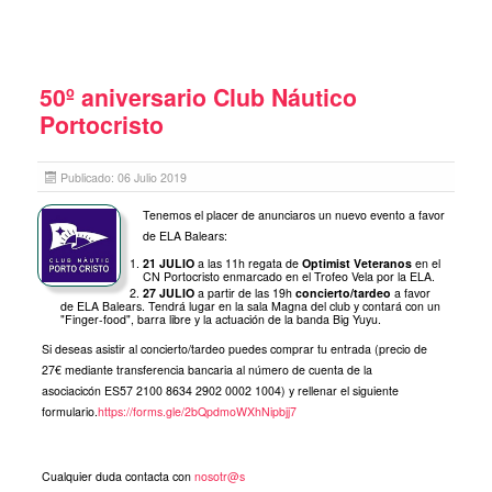
50º aniversario Club Náutico
Portocristo
Publicado: 06 Julio 2019
Tenemos el placer de anunciaros un nuevo evento a favor
de ELA Balears:
21 JULIO
a las 11h regata de
Optimist Veteranos
en el
CN Portocristo enmarcado en el Trofeo Vela por la ELA.
27 JULIO
a partir de las 19h
concierto/tardeo
a favor
de ELA Balears. Tendrá lugar en la sala Magna del club y contará con un
"Finger-food", barra libre y la actuación de la banda Big Yuyu.
Si deseas asistir al concierto/tardeo puedes comprar tu entrada (precio de
27€ mediante transferencia bancaria al número de cuenta de la
asociacicón ES57 2100 8634 2902 0002 1004) y rellenar el siguiente
formulario.
https://forms.gle/2bQpdmoWXhNipbjj7
Cualquier duda contacta con
nosotr@s