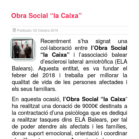
Obra Social “la Caixa”
Publicado: 03 Octubre 2019
Recentment s’ha signat una
col·laboració entre
l’Obra Social
“la Caixa”
i l’associació balear
d’esclerosi lateral amiotròfica (ELA
Balears). Aquesta entitat, es va fundar el
febrer del 2018 i treballa per millorar la
qualitat de vida de les persones afectades i
els seus familiars.
En aquesta ocasió,
l’Obra Social “la Caixa
”
ha realitzat una donació de 9000€ destinats a
la contractació d’una psicòloga que es dediqui
a realitzar tasques dins ELA Balears, per tal
de poder atendre als afectats i les famílies,
donar suport emocional, orientació i coordinar