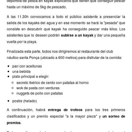
deportiva de pesca en kayak explicaros que tienen que conseguir pescar
hasta un máximo de 5kg de pescado.
A las 11.30h convocamos a todo el público asistente a presenciar la
salida de los kayaks del agua y en ese momento se hará la "pesada" que
consiste en descubrir qué kayak ha conseguido pescar más kilos. Los
asistentes que lo deseen podrán
subirse a un kayak
y dar una pequeña
vuelta por la playa.
Finalizada esta parte, todos nos dirigiremos al restaurante del club
náutico santa Ponça (ubicado a 600 metros) para disfrutar de la comida:
pan con aceitunas
una bebida
plato principal a elegir:
secreto ibérico de cerdo con patatas al horno
wok de pasta con verduras
nuggets de pollo con patatas
postre (helado)
A continuación, habrá
entrega de trofeos
para los tres primeros
clasificados y un premio especial "a la mayor pieza" y
un sorteo de
premios
.